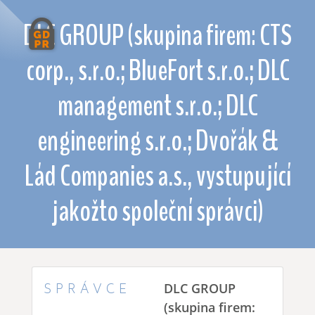
DLC GROUP (skupina firem: CTS
corp., s.r.o.; BlueFort s.r.o.; DLC
management s.r.o.; DLC
engineering s.r.o.; Dvořák &
Lád Companies a.s., vystupující
jakožto společní správci)
SPRÁVCE
DLC GROUP
(skupina firem: