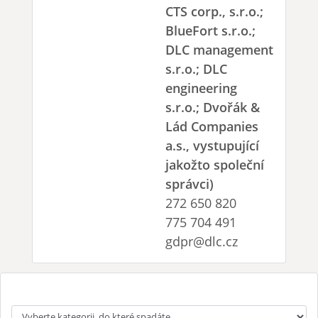
CTS corp., s.r.o.;
BlueFort s.r.o.;
DLC management
s.r.o.; DLC
engineering
s.r.o.; Dvořák &
Lád Companies
a.s., vystupující
jakožto společní
správci)
272 650 820
775 704 491
gdpr@dlc.cz